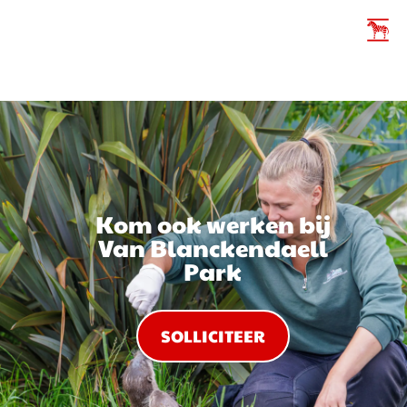
Kom ook werken bij
Van Blanckendaell
Park
SOLLICITEER