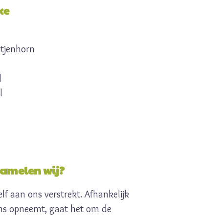
ke
itjenhorn
l
l
amelen wij?
lf aan ons verstrekt. Afhankelijk
ns opneemt, gaat het om de