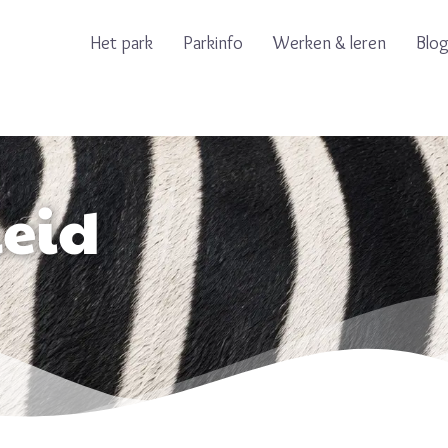
Het park
Parkinfo
Werken & leren
Blo
leid