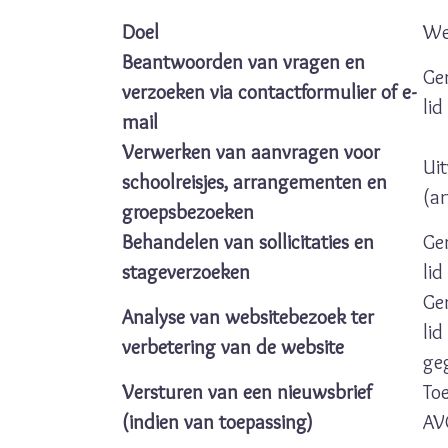
Doel
We
Beantwoorden van vragen en
Ge
verzoeken via contact­formulier of e-
lid
mail
Verwerken van aanvragen voor
Ui
schoolreisjes, arrangementen en
(ar
groepsbezoeken
Behandelen van sollicitaties en
Ge
stage­verzoeken
lid
Ge
Analyse van websitebezoek ter
li
verbetering van de website
ge
Versturen van een nieuwsbrief
Toe
(indien van toepassing)
AV