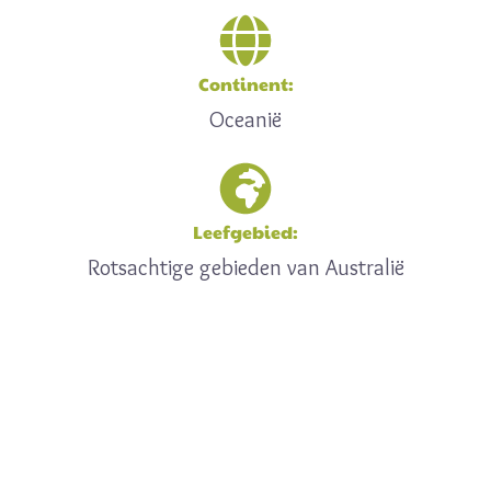
Continent:
Oceanië
Leefgebied:
Rotsachtige gebieden van Australië
Een feitje
De wallaroe is bijzonder goed aangepast aan droogte: