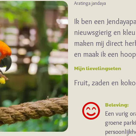
Aratinga jandaya
Ik ben een Jendayapar
nieuwsgierig en kleu
maken mij direct herk
en maak ik een hoop
Mijn lievelingseten
Fruit, zaden en kok
Beleving:
Een vurig or
groene parki
persoonlijkh