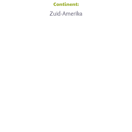
Continent:
Zuid-Amerika
Een feitje
Jendayaparkieten leven in groepen van soms wel 30
vogels en zijn berucht bij boeren in Brazilië vanwege hun
vraatzucht in graanvelden.