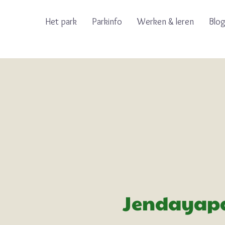
Het park
Parkinfo
Werken & leren
Blo
Jendayapa