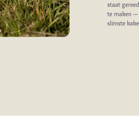
staat geree
te maken —
slimste kak