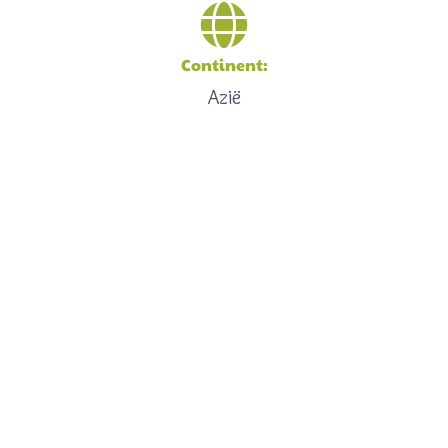
Continent:
Azië
Een feitje
De Goffins kaketoe is wetenschappelijk aangetoond in
staat te zijn gereedschappen te fabriceren en te
gebruiken, zonder dit geleerd te hebben van
soortgenoten.