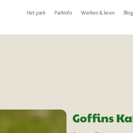
Het park
Parkinfo
Werken & leren
Blo
Goffins K