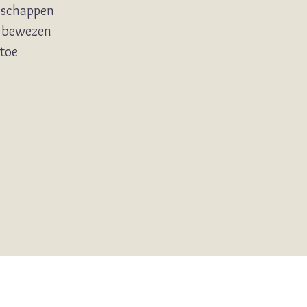
dschappen
 bewezen
etoe